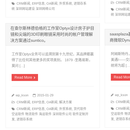
CRM新闻
CRM新闻
,
ERP信息
,
OA新闻
,
外贸系统
,
进销存系
统 深圳网站建设 深圳网络公司
CRM新闻
统 深圳网站
在查尔斯林德伯格的工作室Optyx设计房子护目
saaspl
镜和尖端的3D印刷眼镜采用时尚的帐户管理解
商微软Dyna
决方案通过suntico。
阿姆斯特丹，
工作室Optyx业务可以追溯到第十九世纪，其品牌都赢
美通/——
得了比任何其他更多的奖项类别。 1879 -圣路易斯，
统将为超 […
莫问 […]
Read Mor
Read More
wp_kson
wp_kson
2015-01-29
CRM新闻
CRM新闻
,
ERP信息
,
OA新闻
,
解决方案
CRM新闻
CRM新闻
,
ERP信息
,
OA新闻
,
外贸系统
,
货代软件
空运软件 物
空运软件 物流软件 海运软件 深圳软件公司 软件定制开
发
,
进销存系
发
,
进销存系统