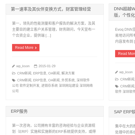
DNN超越
第一速率及其伙伴变换方式，财富管理经营
版，个性化
第一，领先的性能测量和客户报告的解决方案，及其
主要目的建立客户关系管理，财务顾问，今天宣布一
Evoq D
个合资企业，提供端 […]
易地访问所
内容发布到 [
Read More
Read Mor
wp_kson
2015-01-29
wp_kson
CRM新闻
,
ERP信息
,
OA新闻
,
解决方案
CRM新闻
CRM新闻
,
ERP信息
,
OA新闻
,
外贸系统
,
深圳软件
公司 软件定制开发
,
进销存系统 深圳网站建设 深圳网络
CRM新闻
公司
软件 深圳软
ERP服务
SAP ER
第一次咨询，公司拥有丰富的咨询经验与企业资源规
集中在大的
划（ERP）实施和实施新的ERP系统提供支持，或得
处理中的系