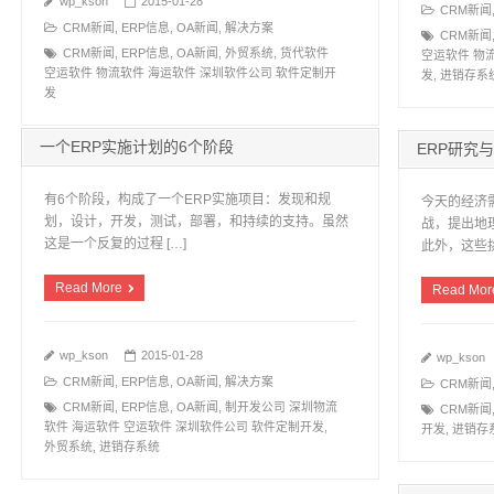
wp_kson
2015-01-28
CRM新闻
CRM新闻
,
ERP信息
,
OA新闻
,
解决方案
CRM新闻
CRM新闻
,
ERP信息
,
OA新闻
,
外贸系统
,
货代软件
空运软件 物
空运软件 物流软件 海运软件 深圳软件公司 软件定制开
发
,
进销存系
发
一个ERP实施计划的6个阶段
ERP研究
有6个阶段，构成了一个ERP实施项目：发现和规
今天的经济
划，设计，开发，测试，部署，和持续的支持。虽然
战，提出地
这是一个反复的过程 […]
此外，这些挑
Read More
Read Mor
wp_kson
2015-01-28
wp_kson
CRM新闻
,
ERP信息
,
OA新闻
,
解决方案
CRM新闻
CRM新闻
,
ERP信息
,
OA新闻
,
制开发公司 深圳物流
CRM新闻
软件 海运软件 空运软件 深圳软件公司 软件定制开发
,
开发
,
进销存
外贸系统
,
进销存系统