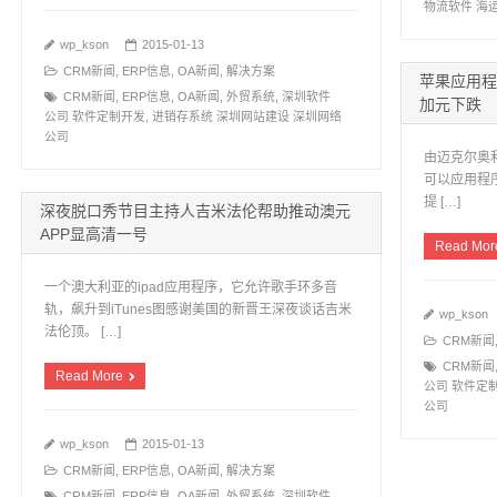
物流软件 海
wp_kson
2015-01-13
CRM新闻
,
ERP信息
,
OA新闻
,
解决方案
苹果应用程
CRM新闻
,
ERP信息
,
OA新闻
,
外贸系统
,
深圳软件
加元下跌
公司 软件定制开发
,
进销存系统 深圳网站建设 深圳网络
公司
由迈克尔奥
可以应用程序
提 […]
深夜脱口秀节目主持人吉米法伦帮助推动澳元
APP显高清一号
Read Mor
一个澳大利亚的ipad应用程序，它允许歌手环多音
轨，飙升到iTunes图感谢美国的新晋王深夜谈话吉米
wp_kson
法伦顶。 […]
CRM新闻
CRM新闻
Read More
公司 软件定
公司
wp_kson
2015-01-13
CRM新闻
,
ERP信息
,
OA新闻
,
解决方案
CRM新闻
,
ERP信息
,
OA新闻
,
外贸系统
,
深圳软件