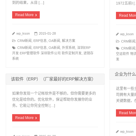
到的结果，从目 […]
1972五前I [
Read More
Read Mor
wp_kson
2015-01-28
wp_kson
CRM新闻
,
ERP信息
,
OA新闻
,
解决方案
CRM新闻
CRM新闻
,
ERP信息
,
OA新闻
,
外贸系统
,
深圳ERP
CRM新闻
开发 ERP管理软件 深圳软件公司 软件定制开发
,
进销存
空运软件 物
系统
发
企业为什么
该软件（ERP）（厂家最好的ERP解决方案）
这里有一些
如果你发现一个记帐软件是不够的，但你需要更多的
司拥有大量
优化是给你的。优化软件，保证帮助你发展你的业
关键数据，在
务。它能让你完全控制 […]
Read Mor
Read More
wp_kson