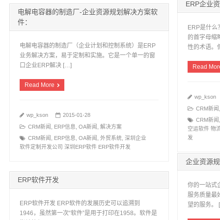
ERP企业
电解电容器的制造厂-企业资源规划解决方案软
件：
ERP是什么
的首字母缩
电解电容器的制造厂（企业计划和控制系统）是ERP
性的术语。但 
业务解决方案，易于定制和实施。它是一个单一的窗
口企业ERP解决 […]
Read Mor
Read More
wp_kson
CRM新闻
wp_kson
2015-01-28
CRM新闻
CRM新闻
,
ERP信息
,
OA新闻
,
解决方案
空运软件 物
发
CRM新闻
,
ERP信息
,
OA新闻
,
外贸系统
,
深圳企业
软件定制开发公司 深圳ERP软件 ERP软件开发
企业资源规
ERP软件开发
你的一站式
服务质量最
ERP软件开发 ERP软件的发展历史可以追溯到
望的服务。 [
1946，虽然第一次“软件”是用于打印在1958。软件是