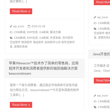
指计算机 […]
Read Mor
Read More
wp_kson
CRM新闻
wp_kson
2015-01-28
CRM新闻
CRM新闻
,
ERP信息
,
OA新闻
,
解决方案
空运软件 物
发
,
进销存系
CRM新闻
,
ERP信息
,
OA新闻
,
外贸系统
,
货代软件
空运软件 物流软件 海运软件 深圳软件公司 软件定制开
发
,
进销存系统
Java开
苹果®ibeacon™技术作了简单的零售商，应用
工作描述 这个位
程序开发者和消费者提供新的端到端解决方案
Java，Ora
beaconstream
Read Mor
提供一个吸引消费者，通过接近市场具有可诉性内容
动力简化方式，beaconstream™今天宣布其新的软件
工具和 […]
wp_kson
CRM新闻
Read More
CRM新闻