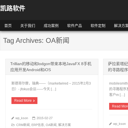
凯路软件
首页
关于我们
成功案例
软件产品
软件定制
解决方
Tag Archives: OA新闻
Trillian的移动和lodgon带来本地JavaFX 8手机
萨拉索塔纪念
应用开发Android和iOS
的寻路程序
斯德哥尔摩，瑞典——（marketwired – 2015年2月3
mobile
日）- jfokus会议——今天 […]
的寻路程序
客户m […]
Read More
Read Mor
wp_kson
2015-02-27
wp_kson
CRM新闻
,
ERP信息
,
OA新闻
,
解决方案