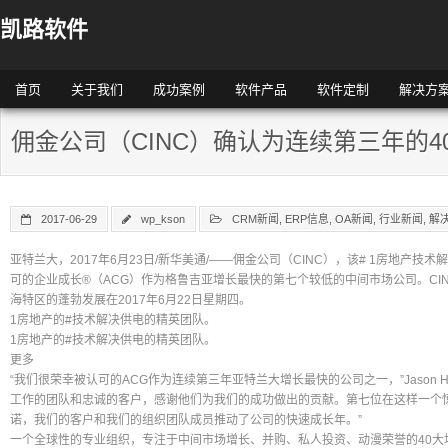
凯路软件
首页
关于我们
成功案例
软件产品
软件定制
解决方
佣金公司（CINC）确认为连续第三年的
2017-06-29
wp_kson
CRM新闻
,
ERP信息
,
OA新闻
,
行业新闻
,
解
亚特兰大，2017年6月23日/新华美通/——佣金公司（CINC），该# 1房地产
可的企业成长®（ACG）作为格鲁吉亚增长最快的第七个较低的中间市场公司。CI
海特区的蓬勃发展在2017年6月22日星期四。
1房地产的#技术解决供电的精英团队。
1房地产的#技术解决供电的精英团队。
更多
“我们很荣幸被认可的ACG作为连续第三年亚特兰大增长最快的公司之一，”Jason 
工作的团队和忠诚的客户，感谢他们为我们的成功做出的贡献。第七位在这样一个
诺，我们的客户和我们的组织团队成员推动了公司的快速成长年。”
一个全球性的专业组织，专注于中间市场增长、并购、私人投资、动漫荣誉的40大