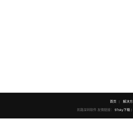
首页
解决方
凯路深圳软件 友情链接：
97sky下载
|