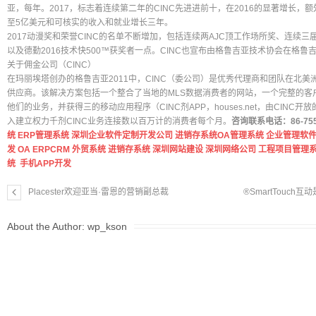
亚，每年。2017，标志着连续第二年的CINC先进进前十，在2016的显著增长，额
至5亿美元和可核实的收入和就业增长三年。
2017动漫奖和荣誉CINC的名单不断增加，包括连续两AJC顶工作场所奖、连续
以及德勤2016技术快500™获奖者一点。CINC也宣布由格鲁吉亚技术协会在格鲁
关于佣金公司（CINC）
在玛丽埃塔创办的格鲁吉亚2011中，CINC（委公司）是优秀代理商和团队在北
供应商。该解决方案包括一个整合了当地的MLS数据消费者的网站，一个完整的客
他们的业务，并获得三的移动应用程序（CINC剂APP，houses.net，由CIN
入建立权力千剂CINC业务连接数以百万计的消费者每个月。
咨询联系电话：86-755-8
统
ERP管理系统
深圳企业软件定制开发公司
进销存系统
OA管理系统
企业管理软
发
OA
ERP
CRM
外贸系统
进销存系统
深圳网站建设
深圳网络公司
工程项目管理
统
手机APP开发
Placester欢迎亚当·雷恩的营销副总裁
®SmartTouc
About the Author:
wp_kson