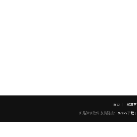
首页
解决方
凯路深圳软件 友情链接：
97sky下载
|