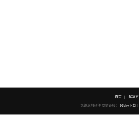
首页
解决方
凯路深圳软件 友情链接：
97sky下载
|