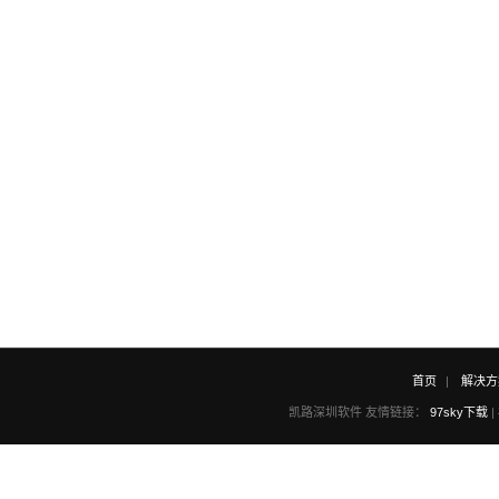
首页
解决方
凯路深圳软件 友情链接：
97sky下载
|