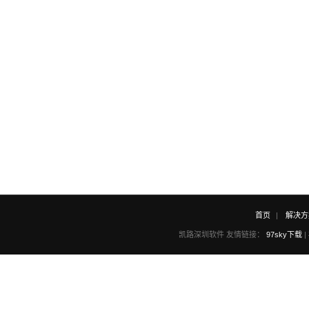
首页
解决方
凯路深圳软件 友情链接：
97sky下载
|