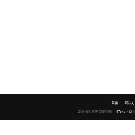
首页
解决方
凯路深圳软件 友情链接：
97sky下载
|