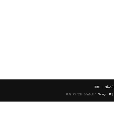
首页
解决方
凯路深圳软件 友情链接：
97sky下载
|