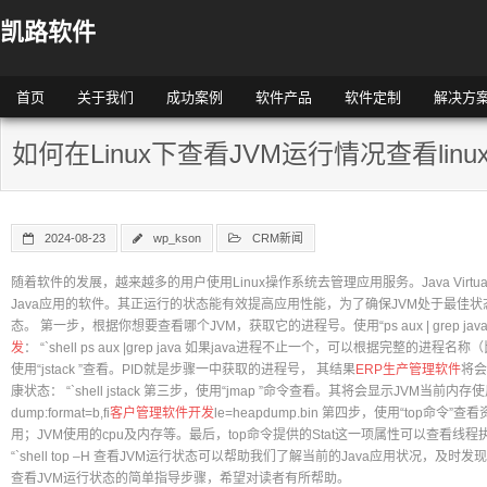
凯路软件
首页
关于我们
成功案例
软件产品
软件定制
解决方
如何在Linux下查看JVM运行情况查看linux
2024-08-23
wp_kson
CRM新闻
随着软件的发展，越来越多的用户使用Linux操作系统去管理应用服务。Java Virtual 
Java应用的软件。其正运行的状态能有效提高应用性能，为了确保JVM处于最佳状态
态。 第一步，根据你想要查看哪个JVM，获取它的进程号。使用“ps aux | grep 
发
： “`shell ps aux |grep java 如果java进程不止一个，可以根据完整的进程名称（比如
使用“jstack ”查看。PID就是步骤一中获取的进程号， 其结果
ERP生产管理软件
将会
康状态： “`shell jstack 第三步，使用“jmap ”命令查看。其将会显示JVM当前内存使用
dump:format=b,fi
客户管理软件开发
le=heapdump.bin 第四步，使用“top命
用；JVM使用的cpu及内存等。最后，top命令提供的Stat这一项属性可以查看线
“`shell top –H 查看JVM运行状态可以帮助我们了解当前的Java应用状况，及
查看JVM运行状态的简单指导步骤，希望对读者有所帮助。