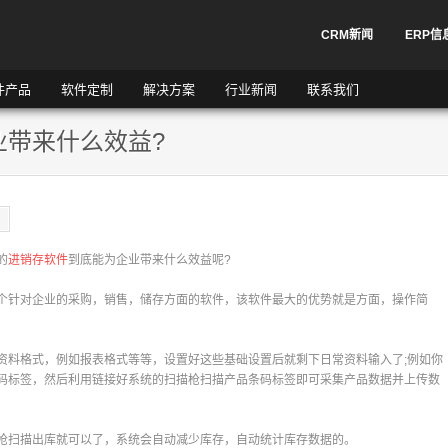
CRM新闻
ERP信
件产品
软件定制
解决方案
行业新闻
联系我们
业带来什么效益?
的
进销存软件
到底能为企业带来什么效益呢?
个针对企业的采购，销售，储存方面的软件，该软件最大的优势就是方面，操作简
资料格式，例如报表格式等等，设置好这些基础设置后就剩下日常资料输入了;例如你
码标签，然后利用链接好系统的扫描枪扫描产品条码标签即可采集产品数据并上传数
枪扫描出库就可以了，系统会自动减少库存，自动统计库存数据的。