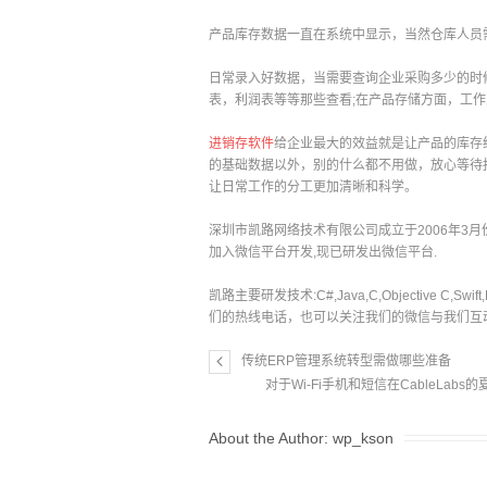
产品库存数据一直在系统中显示，当然仓库人员
日常录入好数据，当需要查询企业采购多少的时
表，利润表等等那些查看;在产品存储方面，工
进销存软件
给企业最大的效益就是让产品的库存
的基础数据以外，别的什么都不用做，放心等待
让日常工作的分工更加清晰和科学。
深圳市凯路网络技术有限公司成立于2006年3月份,一
加入微信平台开发,现已研发出微信平台.
凯路主要研发技术:C#,Java,C,Objective C
们的热线电话，也可以关注我们的微信与我们互
传统ERP管理系统转型需做哪些准备
对于Wi-Fi手机和短信在CableLabs
About the Author:
wp_kson