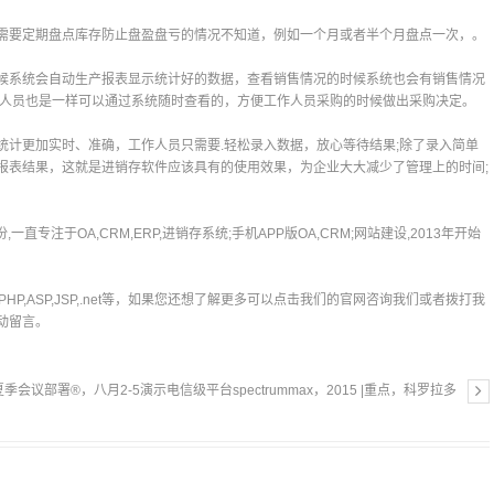
需要定期盘点库存防止盘盈盘亏的情况不知道，例如一个月或者半个月盘点一次，。
候系统会自动生产报表显示统计好的数据，查看销售情况的时候系统也会有销售情况
作人员也是一样可以通过系统随时查看的，方便工作人员采购的时候做出采购决定。
统计更加实时、准确，工作人员只需要.轻松录入数据，放心等待结果;除了录入简单
报表结果，这就是进销存软件应该具有的使用效果，为企业大大减少了管理上的时间;
直专注于OA,CRM,ERP,进销存系统;手机APP版OA,CRM;网站建设,2013年开始
,Swift,PHP,ASP,JSP,.net等，如果您还想了解更多可以点击我们的官网咨询我们或者拨打我
动留言。
的夏季会议部署®，八月2-5演示电信级平台spectrummax，2015 |重点，科罗拉多