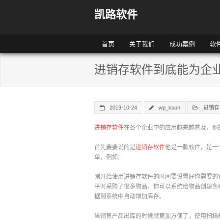
凯路软件
首页
关于我们
成功案例
软
进销存软件到底能为企
2019-10-24
wp_kson
进销存
进销存软件
在各个企业中的应用越来越普及，那
首先要要说的是
进销存软件
他是一款软件，是一
单，例如;
刚开始使用进销存软件的时间要设置好你需要的
平时采购了很多物品，你可以系统给物品创建条
据到系统中自动增加库存。
当销售产品出库的时候就更加方便了，使用扫描