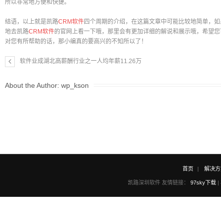
所以非常地方便和快捷。
结语，以上就是凯路
CRM软件
四个周期的介绍，在这篇文章中可能比较地简单，如
地去凯路
CRM软件
的官网上看一下哦，那里会有更加详细的解说和展示哦，希望您
对您有所帮助的话，那小编真的要高兴的不知所以了！
软件业成湖北高薪酬行业之一人均年薪11.26万
About the Author:
wp_kson
首页
解决方
凯路深圳软件 友情链接：
97sky下载
|