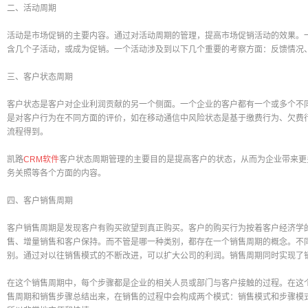
二、活动周期
活动是市场促销的主要内容。通过对活动周期的管理，提高市场促销活动的效果。
含几个子活动，或成为促销。一个活动涉及到以下几个重要的考察方面：反馈情况
三、客户状态周期
客户状态是客户对企业利润贡献的另一个侧面。一个企业的客户都有一个或多个不
是对客户行为在不同方面的评价，如在移动通信中风险状态是基于缴费行为、欠费
流程得到。
凯路
CRM软件
客户状态周期管理的主要目的是提高客户的状态，从而为企业带来更
务关照等各个方面的内容。
四、客户销售周期
客户销售周期是发现客户有购买欲望到真正购买。客户的购买行为按着客户经济学
售、增量销售和客户保持。而不管是哪一种类别，都存在一个销售周期的概念。不
别。通过对以往销售模式的不断改进，可以扩大公司的利润。销售周期同时实现了
在这个销售周期中，每个步骤都是企业的相关人员或部门与客户接触的过程。在这
售周期和销售步骤总结出来，在销售的过程中会构成两个模式：销售模式和步骤模