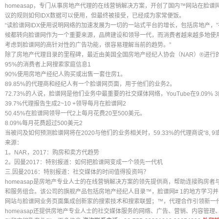
homeasap，专门从事房地产代理的在线营销解决方案，开创了国内™网站在脸
议的规则如何IDX数据可以使用，但最终被接受，已经成为家常便饭。
“读脸谱网IDX使用说明网络的加速发展为一切的一站式平台的增长，包括房地产，
候都转向脸谱网作为一个重要来源，品牌建设和领导一代，而消费者越来越多地使
考虑到脸谱网的高针对性的广告功能，很容易理解当前的趋势。”
除了房地产代理目录的里程碑，最近由美国全国房地产经纪人协会（NAR）®进行
95%的消费者上网搜索家庭信息1
90%使用房地产经纪人购买或出售一套住房1。
89.85%的代理商和经纪人有一个脸谱网页面，用于他们的业务2。
72.73%的人说，脸谱网是他们业务中最重要的社交媒体网络，YouTube在9.09%
39.7%代理报告生成2~10 +领导每月在脸谱网2
50.45%在脸谱网领导一代2上每月花费20至500美元。
8.09%每月花费超过500美元2
当被问及如何预测脸谱网将在2020与他们的业务相关时，59.33%的代理商说“8, 9或
来源：
1。NAR，2017：购房和卖方代趋势
2。因曼2017：特别报道：如何把脸谱网变成一个领先一代机
三.因曼2016：特别报道：社交媒体的时间值得投资吗？
homeasap是房地产专业人士的在线营销解决方案的领先提供商，帮助连接购房
和服务组合。该公司的旗舰产品包括房地产经纪人目录™，脸谱网# 1的地方学习并与
网站与脸谱网业务页面集成创新家的搜索技术和搜索联盟；™，代理合作引领新一
homeasap还提供房地产专业人士的社交媒体服务的网络、广告、营销、内容管