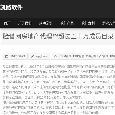
凯路软件
首页
关于我们
成功案例
软件产品
软件定制
解决方
脸谱网房地产代理™超过五十万成员目录
2017-06-29
wp_kson
CRM新闻
,
ERP信息
,
OA新闻
,
行业新闻
,
解
杰克逊维尔，Fla.，2017年6月13日/新华美通/ -如果有任何问题关于本质的脸谱
获得的线索，转介，和品牌曝光，看看没有进一步的比房地产代理目录™（读）脸谱网
会员–房地产市场连接剂与购房者，在美国15000个城市–卖家推荐超过500000
是由全国房地产经纪人协会（NAR）®二百万和房地产法律官员协会（arello®），
房地产经纪人的目录™成员提供免费定制代理配置文件为脸谱网业务的网页，他们
他药物的线索和转介。它可以成为各种免费和付费的营销应用程序、团体和服务的
务和专业知识。该目录于2011年10月发布。加入没有成本。
“我们很高兴通过这个历史性的里程碑，”Mark Bloomfield说，创始人和首席执行
谱网地产代理商的首选目的地，在这个网站上，他们可以在脸谱网的生态系统中学
惊人的增长，也体现了我们在社交网络上为房地产专业人士创造的价值。