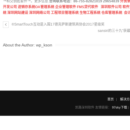
™和交钥匙套件™。更多信息.
咨询联系电话：86-755-82821019 29654839
外贸
开发公司
进销存系统
OA管理系统
企业管理软件
FMS贷代软件
深圳软件公司
软件
统
深圳网站建设
深圳网络公司
工程项目管理系统
生物工程系统
仓库管理系统
会
®SmartTouch互动是入围17德克萨斯建筑商协会2017星级奖
sansiri的三十九
About the Author:
wp_kson
首页
解决方
凯路深圳软件 友情链接：
97sky下载
|