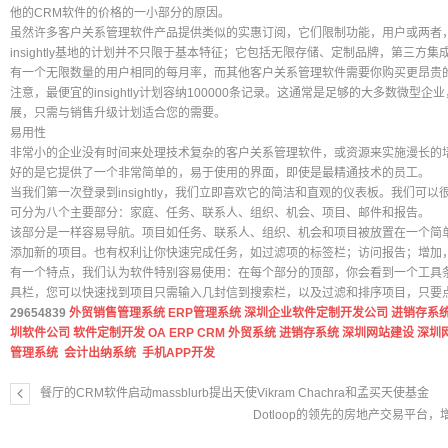
他的CRM软件的价格的一小部分的原因。
虽然许多客户关系管理软件产品提供类似的实惠订阅，它们限制功能，用户或两者
insightly基地的计划并不只限于基本特征；它包括无限存储、定制品牌，第三
有一个无限数量的用户相同的每月率，而其他客户关系管理软件需要你购买更昂贵
注意，最便宜的insightly计划容纳100000条记录。这通常是足够的大多数微
展，只需与销售升级计划适合您的需要。
易用性
非常小的企业没有时间来处理技术复杂的客户关系管理软件，或资源来实施漫长的培训计
好的是它提供了一个非常简单的，易于使用的界面，即使是最精通技术的员工。
当我们第一次登录到insightly，我们立即喜欢它的简洁和直观的仪表板。我们
可分为八个主要部分：家庭、任务、联系人、组织、机会、项目、邮件和报告。
该部分是一样容易导航。项目如任务、联系人、组织、机会和项目被放置在一个简
添加新的项目。也有权利让你快速完成任务，如过滤项的标签栏；访问报告；增加
有一个特点，我们认为软件特别容易使用：在每个部分的顶部，你会看到一个工具
具栏，您可以快速找到项目只需输入几封信到搜索栏，以及过滤和排序项目，只要
29654839
外贸销售管理系统
ERP管理系统
深圳企业软件定制开发公司
进销存系
圳软件公司
软件定制开发
OA
ERP
CRM
外贸系统
进销存系统
深圳网站建设
深圳
管理系统
会计出纳系统
手机APP开发
餐厅的CRM软件启动massblurb提出天使Vikram Chachra和孟买天使基金
Dotloop的领先的房地产交易平台，