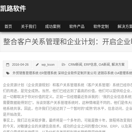
凯路软件
首页
关于我们
成功案例
软件产品
软件定制
解决方
整合客户关系管理和企业计划：开启企业
2016-04-26
wp_kson
CRM新闻
,
ERP信息
,
OA新闻
,
解决方案
外贸销售管理系统 ER管理系统 深圳企业软件定制开发公司 进销存系统 OA管理系
企业资源计划（企业资源规划）和客户关系管理系统（客户关系管理）系统已经存
们的用途，是完全成熟。当然，他们已经达到了最高的价值，他们可以提供给企业
这一切都取决于你对价值的定义。正如一位经理最近告诉我的：“我的企业信息系
需要数据能得到它”。当谈到客户关系管理系统时，这种情绪是不同的，他们是伟
他系统共享。因此，也许我们已经达到了一个暂时的“成熟”的水平，信息访问，企
是开始改变。
事实上，我们正在采取步骤，最终将是一个多年的，可能是数十年，旅程将改变我
的今天，对敏捷企业的关键信息技术。成功的企业之间的整合CRM、ERP，以及其