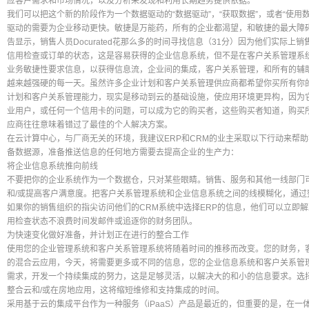
应客户需求和市场情况，以及分析来发现和利用长期趋势提供依据。
我们可以把这个新的阶段作为一个数据驱动的“数据驱动”，“获取数据”，或者“使用
驱动的需要为企业移动更快。敏捷是万能药，所有的企业都渴望，和敏捷的最大障
告显示，销售人员Docurated花那么多的时间寻找信息（31分）因为他们实际
信用检查或订单的状态，这是容易获得的企业信息系统，但不是在客户关系管理系
业务敏捷性要求信息，以获得信息流，企业间的集成，客户关系管理，和所有的辅
越来越强硬的每一天。虽然许多企业计划和客户关系管理供应商都希望你买所有你
计划和客户关系管理能力，现实是移动到云的基础设施，使应用环境更异构，因为
业用户，或任何一个信用卡的问题，可以成为它的购买者，这些购买者知道，购买
应商往往意味着错过了最佳的个人解决方案。
在云计算中心，与厂商无关的环境，我建议ERP和CRM的业主采取以下行动来帮
备数据源，准备推送信息的任何地方需要去提高企业的生产力：
将企业信息系统推向前线
不要把你的企业系统作为一个数据仓，只对某些眼睛。销售、服务和其他一线部门
和/或提高客户满意度。把客户关系管理系统和企业信息系统之间的线模糊化，通过
如果你的销售组织的指尖访问他们的CRM系统中选择ERP的信息，他们可以立即
用检查状态不浪费时间发邮件或追逐你的财务团队。
为快速变化做好准备，并计划正在进行的整合工作
使用您的企业管理系统和客户关系管理系统将随着时间的推移而改变。您的财务，
的混合云应用，今天，将需要更多或不同的信息，您的企业信息系统和客户关系管
需求，开发一个持续集成的努力，这是足够灵活，以解决大的和小的信息要求。选
整合云和/或在房地应用，这将缩短维修和支持集成的时间。
采用基于云的集成平台作为一种服务（iPaaS）产品是最近的，但重要的是，在