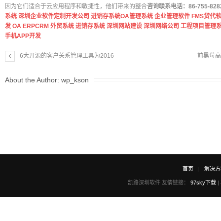
因为它们适合于云应用程序和敏捷性，他们带来的整合
咨询联系电话：86-755-8282
系统
深圳企业软件定制开发公司
进销存系统
OA管理系统
企业管理软件
FMS贷代
发
OA
ERP
CRM
外贸系统
进销存系统
深圳网站建设
深圳网络公司
工程项目管理
手机APP开发
6大开源的客户关系管理工具为2016
前黑莓高管
About the Author:
wp_kson
首页
解决方
凯路深圳软件 友情链接：
97sky下载
|