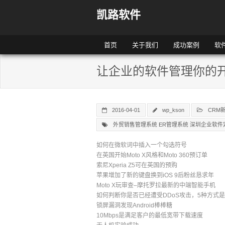
凯路软件
首页
关于我们
成功案例
软
让企业的软件管理你的
2016-04-01
wp_kson
CRM
外贸销售管理系统 ER管理系统 深圳企业软件
如何在微软词中插入一个勾选符号
在英国开始Moto X风格和Moto 360预订单
索尼Xperia Z5可在英国的预购
苹果增加了新的键盘换到iOS 9后粉丝恳求年
Moto X玩审查–摩托罗拉最新的中端智能手机
如何判断你是否已经遭受DDoS攻击，5种方式
锁屏漏洞发现Android棒棒糖
10Mbps是满足客户的最低宽带下载速度