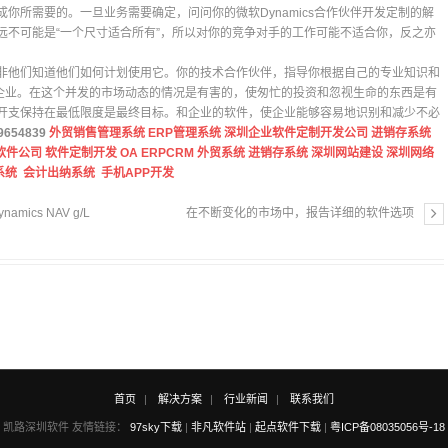
你所需要的。一旦业务需要确定，问问你的微软Dynamics合作伙伴开发定制的解
远不可能是“一个尺寸适合所有”，所以对你的竞争对手的工作可能不适合你，反之亦
非他们知道他们如何计划使用它。你的技术合作伙伴，指导你根据自己的专业知识和
和你的企业。在这个并发的市场动态的情况是有害的，使匆忙的投资和忽视生命的东西是有
开支保持在最低限度是最终目标。和企业的软件，使企业能够容易地识别和减少不必
9654839
外贸销售管理系统
ERP管理系统
深圳企业软件定制开发公司
进销存系统
软件公司
软件定制开发
OA
ERP
CRM
外贸系统
进销存系统
深圳网站建设
深圳网络
系统
会计出纳系统
手机APP开发
ics NAV g/L
在不断变化的市场中，报告详细的软件选项
首页
解决方案
行业新闻
联系我们
凯路深圳软件 友情链接：
97sky下载
|
非凡软件站
|
起点软件下载
|
粤ICP备08035056号-18