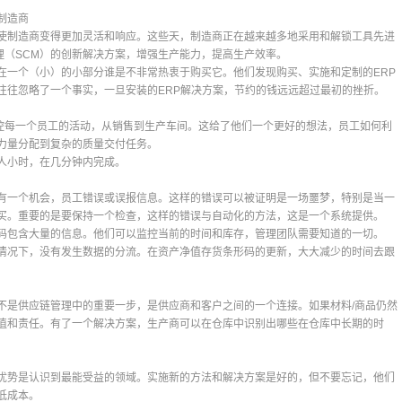
制造商
使制造商变得更加灵活和响应。这些天，制造商正在越来越多地采用和解锁工具先进
链管理（SCM）的创新解决方案，增强生产能力，提高生产效率。
在一个（小）的小部分谁是不非常热衷于购买它。他们发现购买、实施和定制的ERP
往往忽略了一个事实，一旦安装的ERP解决方案，节约的钱远远超过最初的挫折。
人员监控每一个员工的活动，从销售到生产车间。这给了他们一个更好的想法，员工如何利
力量分配到复杂的质量交付任务。
人小时，在几分钟内完成。
有一个机会，员工错误或误报信息。这样的错误可以被证明是一场噩梦，特别是当一
买。重要的是要保持一个检查，这样的错误与自动化的方法，这是一个系统提供。
码包含大量的信息。他们可以监控当前的时间和库存，管理团队需要知道的一切。
情况下，没有发生数据的分流。在资产净值存货条形码的更新，大大减少的时间去跟
不是供应链管理中的重要一步，是供应商和客户之间的一个连接。如果材料/商品仍然
值和责任。有了一个解决方案，生产商可以在仓库中识别出哪些在仓库中长期的时
优势是认识到最能受益的领域。实施新的方法和解决方案是好的，但不要忘记，他们
低成本。