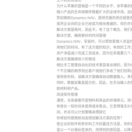
无人机实验成功
为什么苹果的营销是一个不同的水平，非苹果的
缩小产品的生命周期伴随着扩大的全球市场，迫
势如微软Dynamics NAV，提供完善的供应
虽然企业间的企业已经成为相当普遍的，但仍存
解决方案是耗时，因此不。有了这个概念，他们
解决方案，确保更好的时间管理
Dynamics NAV，安装时，可以帮助管理
用他们的时间。有了这方面的知识，有效的工作
资产净值减少完成工资成本，因为任务需要几个
解决方案确保较少的错误
相比手工管理自动化的技术更容易出错的，因为
个不正确的顺序到达客户或他们多收了他们的购
使用条形码，该解决方案确保自动数据输入。条
同时，数据采集是提示的，因此，在手动输入的
踪材料和产品。
改进库存管理
通常，仓库被看作是物料和商品的存储单元，而
有很长一段时间未使用或未售出，它变得毫无价
间，并且可以计划策略来照顾它
你将如何使微软动态规划解决方案的优势？
使企业的软件和条形码工作的最佳方法是，你的
是以一个价格标签来的，而得到的原因是，以降