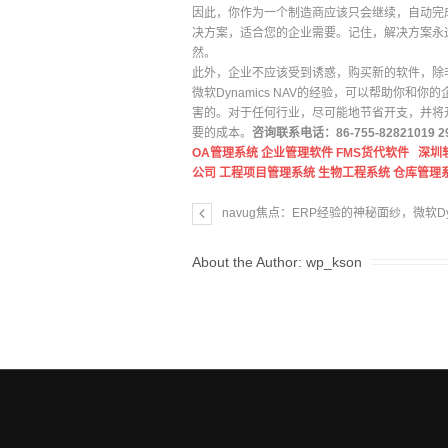
因此，你作为一个制造商应该只会继续，自动完成
决方案，适合您的企业需要。记住，解决方案永
然。
此外，企业不应该受到诱惑，购买新的软件，除
微软Dynamics NAV的经验，可以帮助你
害的。对于任何行业，尽可能地节省开支，并将
要的成本。
咨询联系电话：86-755-82821019 2
OA管理系统
企业管理软件
FMS货代软件
深圳
公司
工程项目管理系统
生物工程系统
仓库管理
navug焦点：ERP经验的神秘面纱，微软Dynam
About the Author:
wp_kson