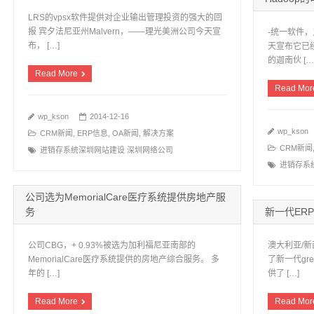
LRS的vpsx软件提供对企业输出管理投资的强大的回
报 宾夕法尼亚州Malvern，——理光美洲公司今天宣
-统一软件
布， […]
天宣布它已经
的迦南伙 […
Read More
Read Mor
wp_kson
2014-12-16
wp_kson
CRM新闻
,
ERP信息
,
OA新闻
,
解决方案
CRM新闻
进销存系统深圳网站建设 深圳网络公司
进销存系
公司选为MemorialCare医疗系统提供房地产服
务
新一代ER
公司CBG，+ 0.93%被选为加利福尼亚南部的
澳大利亚/
MemorialCare医疗系统提供的房地产综合服务。 多
了新一代gr
年的 […]
供了 […]
Read More
Read Mor