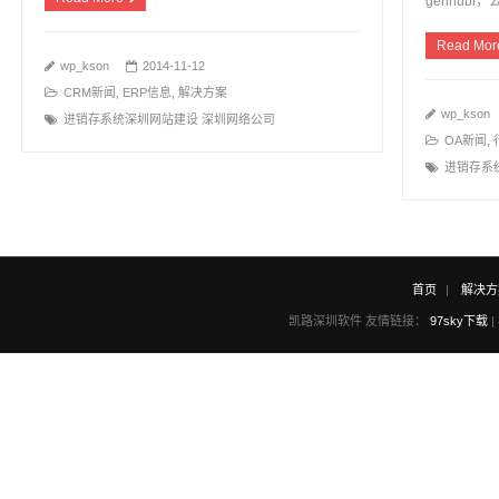
gennubi
Read Mor
wp_kson
2014-11-12
CRM新闻
,
ERP信息
,
解决方案
wp_kson
进销存系统深圳网站建设 深圳网络公司
OA新闻
,
进销存系
首页
解决方
凯路深圳软件 友情链接：
97sky下载
|