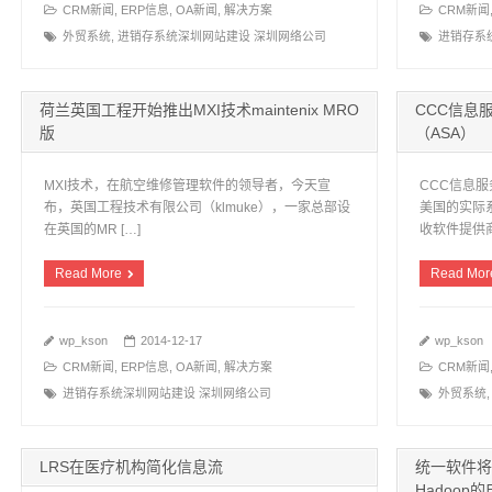
CRM新闻
,
ERP信息
,
OA新闻
,
解决方案
CRM新闻
外贸系统
,
进销存系统深圳网站建设 深圳网络公司
进销存系
荷兰英国工程开始推出MXI技术maintenix MRO
CCC信息
版
（ASA）
MXI技术，在航空维修管理软件的领导者，今天宣
CCC信息
布，英国工程技术有限公司（klmuke），一家总部设
美国的实际
在英国的MR […]
收软件提供商 
Read More
Read Mor
wp_kson
2014-12-17
wp_kson
CRM新闻
,
ERP信息
,
OA新闻
,
解决方案
CRM新闻
进销存系统深圳网站建设 深圳网络公司
外贸系统
LRS在医疗机构简化信息流
统一软件将迦
Hadoo