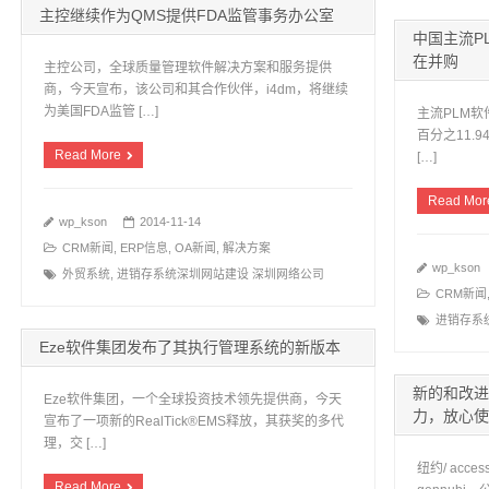
主控继续作为QMS提供FDA监管事务办公室
中国主流PL
在并购
主控公司，全球质量管理软件解决方案和服务提供
商，今天宣布，该公司和其合作伙伴，i4dm，将继续
为美国FDA监管 […]
主流PLM软
百分之11.
Read More
[…]
Read Mor
wp_kson
2014-11-14
CRM新闻
,
ERP信息
,
OA新闻
,
解决方案
wp_kson
外贸系统
,
进销存系统深圳网站建设 深圳网络公司
CRM新闻
进销存系
Eze软件集团发布了其执行管理系统的新版本
新的和改进
Eze软件集团，一个全球投资技术领先提供商，今天
力，放心使
宣布了一项新的RealTick®EMS释放，其获奖的多代
理，交 […]
纽约/ acce
Read More